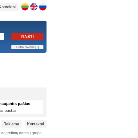
Kontaktai
RASTI
Detali paieška [
+
]
naujantis paštas
ės paštas
Reklama
Kontaktai
i ar gretimų adresų grupei,