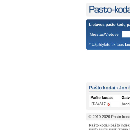
Lietuvos pašto kodų p
Miestas/Vietovė
* Užpildykite tik tuos la
Pašto kodai
›
Joni
Pašto kodas
Gatv
LT-84317
Aroni
© 2010-2026 Pasto-kodai
Pašto kodai (pašto indek
pašto siuntų paskirstymo p