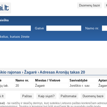
Duomenų bazė
aieška
Gatvė
Namo nr.
ukelius, kuriuos žinote
škio rajonas
›
Žagarė
›
Adresas Aronijų takas 20
ė
Namo nr.
Miestas / Vietovė
Savivaldybė
Aptar
jų tak.
20
Žagarė
Joniškio r. sav.
Žagar
.lt
Paštas
Kaip siųsti?
Paštomatai
Duomenų bazė
sai)
- tai raidžių ir skaičių derinys, kurį suteikia Lietuvos paštas konkrečiam adresu
alengvinimui. Siuntos ir kroviniai turi būti siunčiami tik su nurodytu pašto kodu.