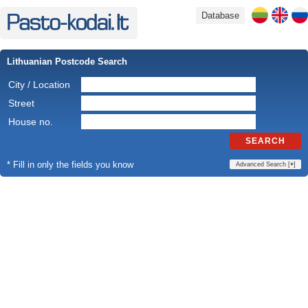
Database
Lithuanian Postcode Search
City / Location
Street
House no.
SEARCH
* Fill in only the fields you know
Advanced Search [
+
]