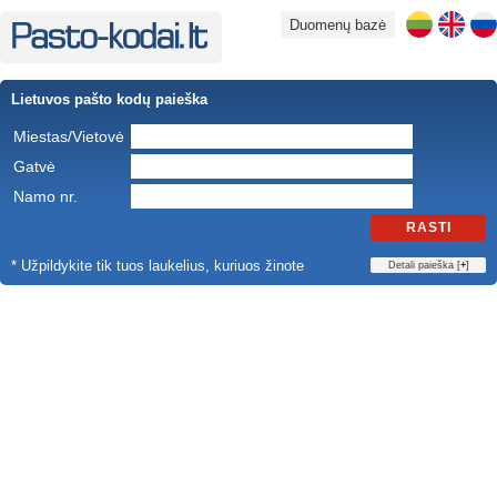
Duomenų bazė
Lietuvos pašto kodų paieška
Miestas/Vietovė
Gatvė
Namo nr.
RASTI
* Užpildykite tik tuos laukelius, kuriuos žinote
Detali paieška [
+
]