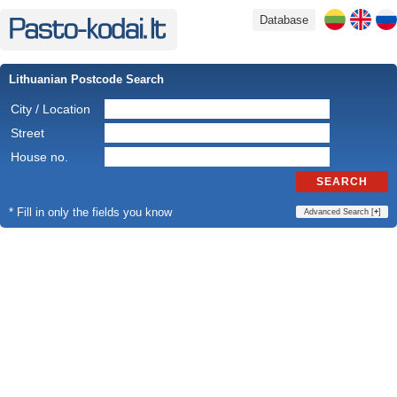
Database
Lithuanian Postcode Search
City / Location
Street
House no.
SEARCH
* Fill in only the fields you know
Advanced Search [
+
]