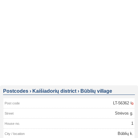
Postcodes
›
Kaišiadorių district
›
Būblių village
LT-56362
Strėvos g.
1
Būblių k.