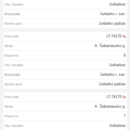
Jurbarkas
Jurbarko r. sav.
Jurbarko paštas
LT-74170
A. Šabaniausko g.
6
Jurbarkas
Jurbarko r. sav.
Jurbarko paštas
LT-74170
A. Šabaniausko g.
7
Jurbarkas