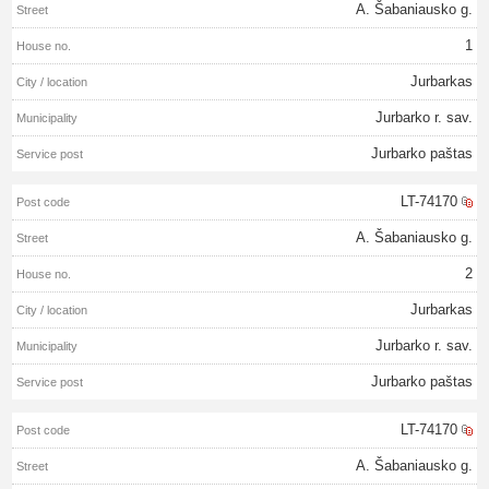
A. Šabaniausko g.
1
Jurbarkas
Jurbarko r. sav.
Jurbarko paštas
LT-74170
A. Šabaniausko g.
2
Jurbarkas
Jurbarko r. sav.
Jurbarko paštas
LT-74170
A. Šabaniausko g.