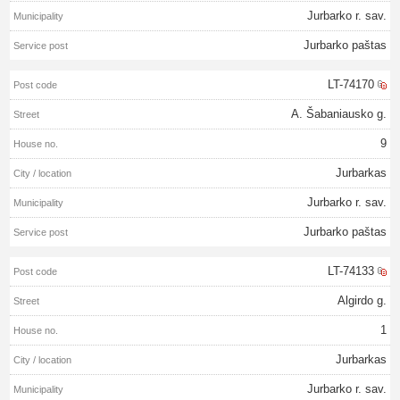
Jurbarko r. sav.
Jurbarko paštas
LT-74170
A. Šabaniausko g.
9
Jurbarkas
Jurbarko r. sav.
Jurbarko paštas
LT-74133
Algirdo g.
1
Jurbarkas
Jurbarko r. sav.