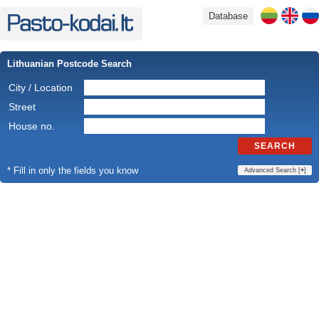
Database
Lithuanian Postcode Search
City / Location
Street
House no.
SEARCH
* Fill in only the fields you know
Advanced Search [
+
]