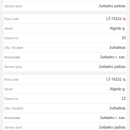
Jurbarko paštas
LT-74151
Algirdo g.
10
Jurbarkas
Jurbarko r. sav.
Jurbarko paštas
LT-74151
Algirdo g.
12
Jurbarkas
Jurbarko r. sav.
Jurbarko paštas