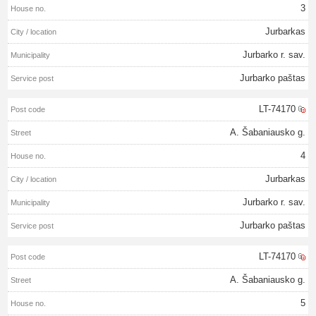
3
Jurbarkas
Jurbarko r. sav.
Jurbarko paštas
LT-74170
A. Šabaniausko g.
4
Jurbarkas
Jurbarko r. sav.
Jurbarko paštas
LT-74170
A. Šabaniausko g.
5