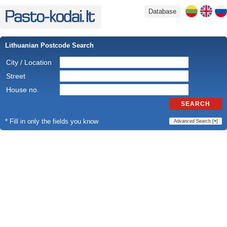
Database
Lithuanian Postcode Search
City / Location
Street
House no.
SEARCH
* Fill in only the fields you know
Advanced Search [
+
]