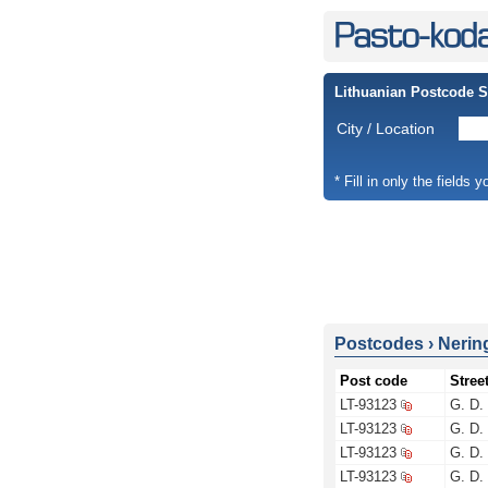
Lithuanian Postcode 
City / Location
* Fill in only the fields 
Postcodes
›
Nerin
Post code
Stree
LT-93123
G. D.
LT-93123
G. D.
LT-93123
G. D.
LT-93123
G. D.