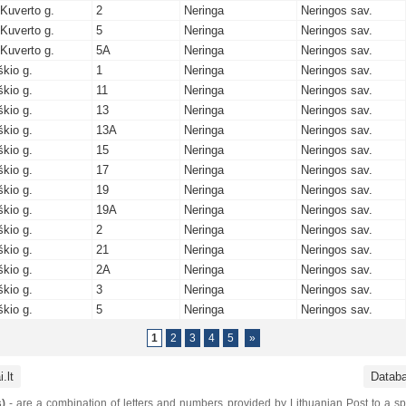
 Kuverto g.
2
Neringa
Neringos sav.
 Kuverto g.
5
Neringa
Neringos sav.
 Kuverto g.
5A
Neringa
Neringos sav.
škio g.
1
Neringa
Neringos sav.
škio g.
11
Neringa
Neringos sav.
škio g.
13
Neringa
Neringos sav.
škio g.
13A
Neringa
Neringos sav.
škio g.
15
Neringa
Neringos sav.
škio g.
17
Neringa
Neringos sav.
škio g.
19
Neringa
Neringos sav.
škio g.
19A
Neringa
Neringos sav.
škio g.
2
Neringa
Neringos sav.
škio g.
21
Neringa
Neringos sav.
škio g.
2A
Neringa
Neringos sav.
škio g.
3
Neringa
Neringos sav.
škio g.
5
Neringa
Neringos sav.
1
2
3
4
5
»
.lt
Datab
)
- are a combination of letters and numbers provided by Lithuanian Post to a sp