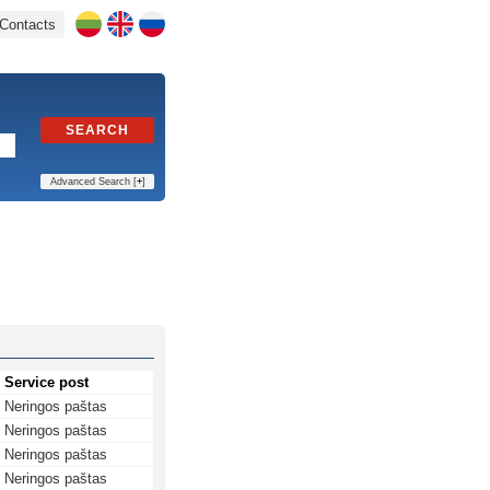
Contacts
SEARCH
Advanced Search [
+
]
Service post
Neringos paštas
Neringos paštas
Neringos paštas
Neringos paštas