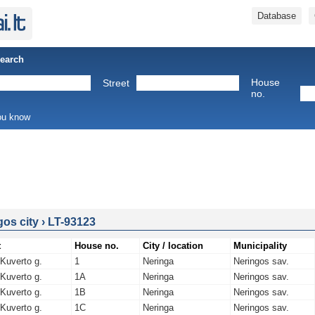
Database
Search
House
Street
no.
you know
gos city
›
LT-93123
t
House no.
City / location
Municipality
 Kuverto g.
1
Neringa
Neringos sav.
 Kuverto g.
1A
Neringa
Neringos sav.
 Kuverto g.
1B
Neringa
Neringos sav.
 Kuverto g.
1C
Neringa
Neringos sav.