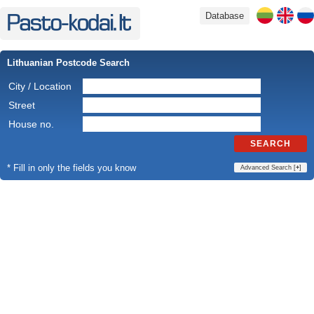
Database
Lithuanian Postcode Search
City / Location
Street
House no.
SEARCH
* Fill in only the fields you know
Advanced Search [
+
]