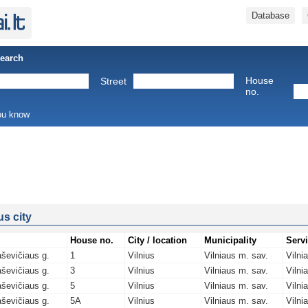
Database
Search
House
Street
no.
you know
us city
House no.
City / location
Municipality
Serv
ševičiaus g.
1
Vilnius
Vilniaus m. sav.
Vilni
ševičiaus g.
3
Vilnius
Vilniaus m. sav.
Vilni
ševičiaus g.
5
Vilnius
Vilniaus m. sav.
Vilni
ševičiaus g.
5A
Vilnius
Vilniaus m. sav.
Vilni