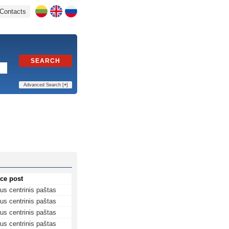
Contacts
SEARCH
Advanced Search [
+
]
ice post
aus centrinis paštas
aus centrinis paštas
aus centrinis paštas
aus centrinis paštas