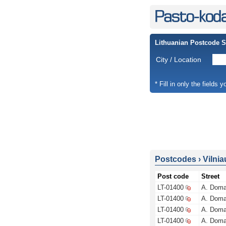
Lithuanian Postcode 
City / Location
* Fill in only the fields 
Postcodes
›
Vilnia
Post code
Street
LT-01400
A. Doma
LT-01400
A. Doma
LT-01400
A. Doma
LT-01400
A. Doma