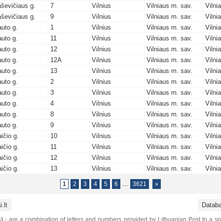
ševičiaus g.
7
Vilnius
Vilniaus m. sav.
Vilni
ševičiaus g.
9
Vilnius
Vilniaus m. sav.
Vilni
uto g.
1
Vilnius
Vilniaus m. sav.
Vilni
uto g.
11
Vilnius
Vilniaus m. sav.
Vilni
uto g.
12
Vilnius
Vilniaus m. sav.
Vilni
uto g.
12A
Vilnius
Vilniaus m. sav.
Vilni
uto g.
13
Vilnius
Vilniaus m. sav.
Vilni
uto g.
2
Vilnius
Vilniaus m. sav.
Vilni
uto g.
3
Vilnius
Vilniaus m. sav.
Vilni
uto g.
4
Vilnius
Vilniaus m. sav.
Vilni
uto g.
8
Vilnius
Vilniaus m. sav.
Vilni
uto g.
9
Vilnius
Vilniaus m. sav.
Vilni
ičio g.
10
Vilnius
Vilniaus m. sav.
Vilni
ičio g.
11
Vilnius
Vilniaus m. sav.
Vilni
ičio g.
12
Vilnius
Vilniaus m. sav.
Vilni
ičio g.
13
Vilnius
Vilniaus m. sav.
Vilni
1
2
3
4
5
6
3621
»
.lt
Datab
)
- are a combination of letters and numbers provided by Lithuanian Post to a sp