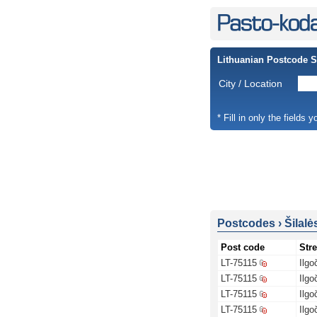
Lithuanian Postcode 
City / Location
* Fill in only the fields 
Postcodes
›
Šilalė
Post code
Stre
LT-75115
Ilgo
LT-75115
Ilgo
LT-75115
Ilgo
LT-75115
Ilgo