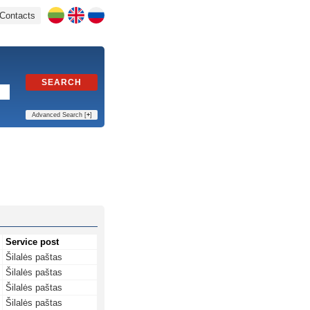
Contacts
SEARCH
Advanced Search [
+
]
Service post
Šilalės paštas
Šilalės paštas
Šilalės paštas
Šilalės paštas