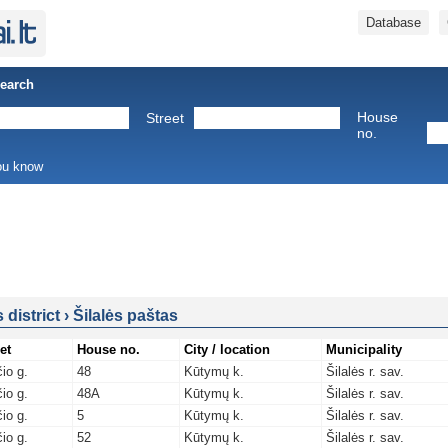
Database
Search
House
Street
no.
you know
s district
›
Šilalės paštas
et
House no.
City / location
Municipality
čio g.
48
Kūtymų k.
Šilalės r. sav.
čio g.
48A
Kūtymų k.
Šilalės r. sav.
čio g.
5
Kūtymų k.
Šilalės r. sav.
čio g.
52
Kūtymų k.
Šilalės r. sav.