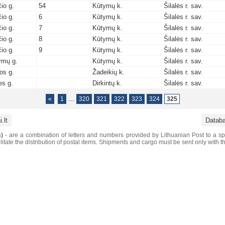
čio g.
54
Kūtymų k.
Šilalės r. sav.
čio g.
6
Kūtymų k.
Šilalės r. sav.
čio g.
7
Kūtymų k.
Šilalės r. sav.
čio g.
8
Kūtymų k.
Šilalės r. sav.
čio g.
9
Kūtymų k.
Šilalės r. sav.
ymų g.
Kūtymų k.
Šilalės r. sav.
os g.
Žadeikių k.
Šilalės r. sav.
ies g.
Dirkintų k.
Šilalės r. sav.
...
«
1
320
321
322
323
324
325
.lt
Datab
)
- are a combination of letters and numbers provided by Lithuanian Post to a sp
litate the distribution of postal items. Shipments and cargo must be sent only with t