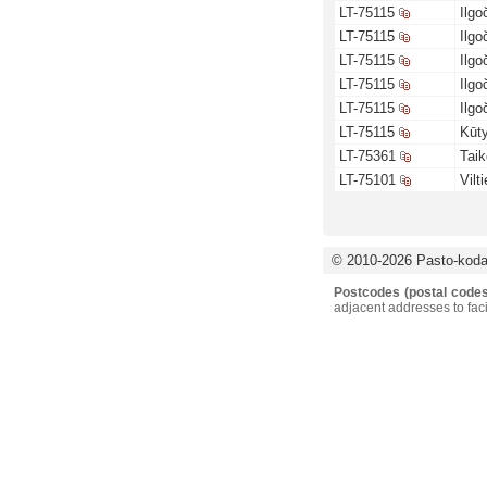
LT-75115
Ilgo
LT-75115
Ilgo
LT-75115
Ilgo
LT-75115
Ilgo
LT-75115
Ilgo
LT-75115
Kūt
LT-75361
Taik
LT-75101
Vilt
© 2010-2026 Pasto-kodai
Postcodes (postal codes
adjacent addresses to faci