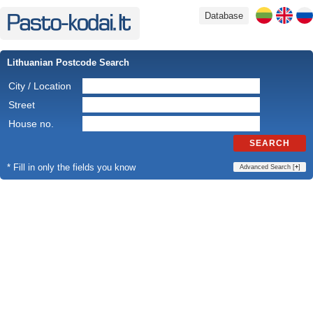
Database
Lithuanian Postcode Search
City / Location
Street
House no.
SEARCH
* Fill in only the fields you know
Advanced Search [
+
]