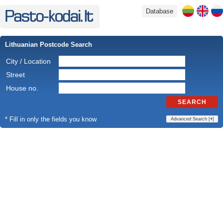
Database
Lithuanian Postcode Search
City / Location
Street
House no.
SEARCH
* Fill in only the fields you know
Advanced Search [
+
]