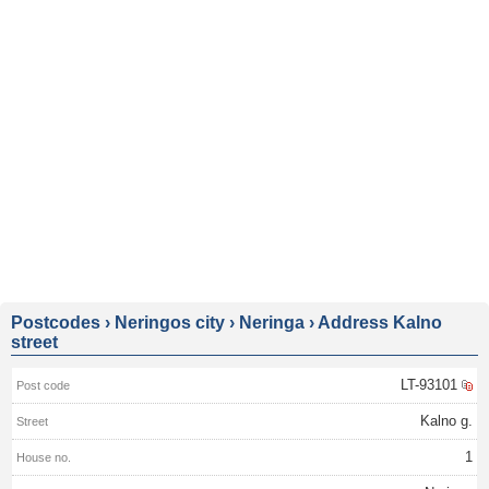
Postcodes
›
Neringos city
›
Neringa
›
Address Kalno
street
LT-93101
Kalno g.
1