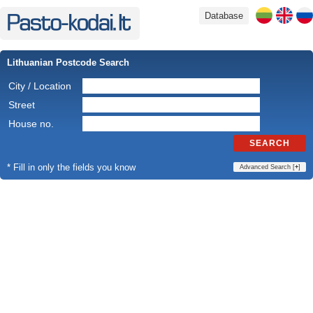
Database
Lithuanian Postcode Search
City / Location
Street
House no.
SEARCH
* Fill in only the fields you know
Advanced Search [
+
]