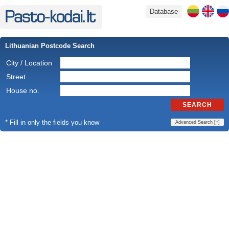
Database
Lithuanian Postcode Search
City / Location
Street
House no.
SEARCH
* Fill in only the fields you know
Advanced Search [
+
]