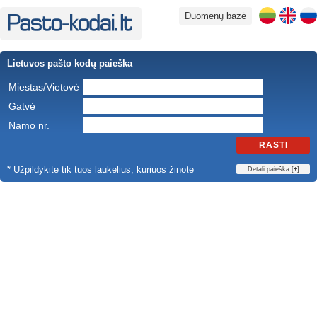
Duomenų bazė
Lietuvos pašto kodų paieška
Miestas/Vietovė
Gatvė
Namo nr.
RASTI
* Užpildykite tik tuos laukelius, kuriuos žinote
Detali paieška [
+
]