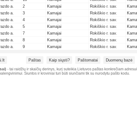
razdo a.
2
Kamajai
Rokiškio r. sav.
Kama
razdo a.
3
Kamajai
Rokiškio r. sav.
Kama
razdo a.
4
Kamajai
Rokiškio r. sav.
Kama
razdo a.
5
Kamajai
Rokiškio r. sav.
Kama
razdo a.
7
Kamajai
Rokiškio r. sav.
Kama
razdo a.
8
Kamajai
Rokiškio r. sav.
Kama
razdo a.
9
Kamajai
Rokiškio r. sav.
Kama
.lt
Paštas
Kaip siųsti?
Paštomatai
Duomenų bazė
sai)
- tai raidžių ir skaičių derinys, kurį suteikia Lietuvos paštas konkrečiam adresu
alengvinimui. Siuntos ir kroviniai turi būti siunčiami tik su nurodytu pašto kodu.