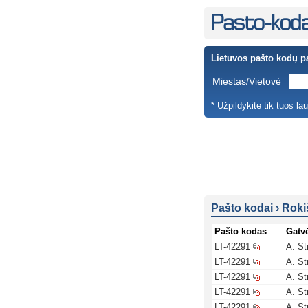
Lietuvos pašto kodų p
Miestas/Vietovė
* Užpildykite tik tuos la
Pašto kodai
›
Roki
Pašto kodas
Gatv
LT-42291
A. St
LT-42291
A. St
LT-42291
A. St
LT-42291
A. St
LT-42291
A. St