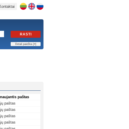
Kontaktai
RASTI
Detali paieška [
+
]
naujantis paštas
jų paštas
jų paštas
jų paštas
jų paštas
jų paštas