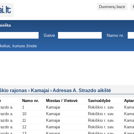
Duomenų bazė
aieška
Gatvė
Namo nr.
ukelius, kuriuos žinote
škio rajonas
›
Kamajai
›
Adresas A. Strazdo aikštė
ė
Namo nr.
Miestas / Vietovė
Savivaldybė
Aptar
razdo a.
1
Kamajai
Rokiškio r. sav.
Kama
razdo a.
10
Kamajai
Rokiškio r. sav.
Kama
razdo a.
11
Kamajai
Rokiškio r. sav.
Kama
razdo a.
12
Kamajai
Rokiškio r. sav.
Kama
razdo a.
13
Kamajai
Rokiškio r. sav.
Kama