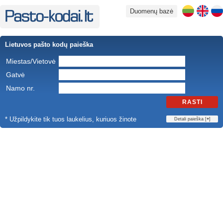
Duomenų bazė
Lietuvos pašto kodų paieška
Miestas/Vietovė
Gatvė
Namo nr.
RASTI
* Užpildykite tik tuos laukelius, kuriuos žinote
Detali paieška [
+
]