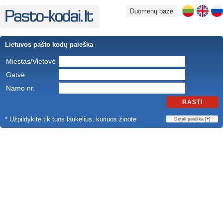
Duomenų bazė
Lietuvos pašto kodų paieška
Miestas/Vietovė
Gatvė
Namo nr.
RASTI
* Užpildykite tik tuos laukelius, kuriuos žinote
Detali paieška [
+
]