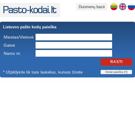
Duomenų bazė
Lietuvos pašto kodų paieška
Miestas/Vietovė
Gatvė
Namo nr.
RASTI
* Užpildykite tik tuos laukelius, kuriuos žinote
Detali paieška [
+
]