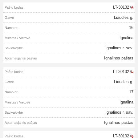
LT-30132
Liaudies g.
16
Ignalina
Ignalinos r. sav.
Ignalinos paštas
LT-30132
Liaudies g.
17
Ignalina
Ignalinos r. sav.
Ignalinos paštas
LT-30132