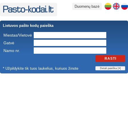
Duomenų bazė
Lietuvos pašto kodų paieška
Miestas/Vietovė
Gatvė
Namo nr.
RASTI
* Užpildykite tik tuos laukelius, kuriuos žinote
Detali paieška [
+
]