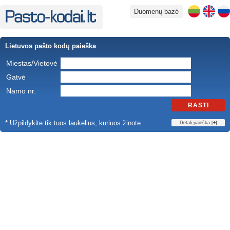
Duomenų bazė
Lietuvos pašto kodų paieška
Miestas/Vietovė
Gatvė
Namo nr.
RASTI
* Užpildykite tik tuos laukelius, kuriuos žinote
Detali paieška [
+
]