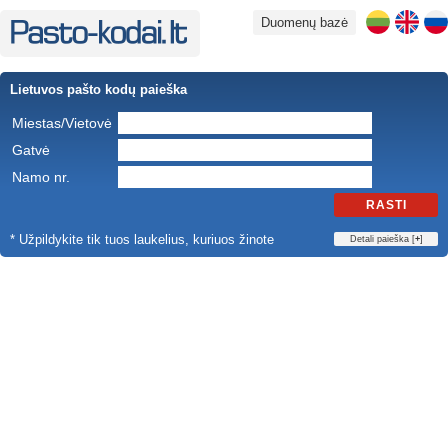
Duomenų bazė
Lietuvos pašto kodų paieška
Miestas/Vietovė
Gatvė
Namo nr.
RASTI
* Užpildykite tik tuos laukelius, kuriuos žinote
Detali paieška [
+
]