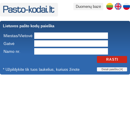
Duomenų bazė
Lietuvos pašto kodų paieška
Miestas/Vietovė
Gatvė
Namo nr.
RASTI
* Užpildykite tik tuos laukelius, kuriuos žinote
Detali paieška [
+
]