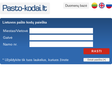
Duomenų bazė
Lietuvos pašto kodų paieška
Miestas/Vietovė
Gatvė
Namo nr.
RASTI
* Užpildykite tik tuos laukelius, kuriuos žinote
Detali paieška [
+
]