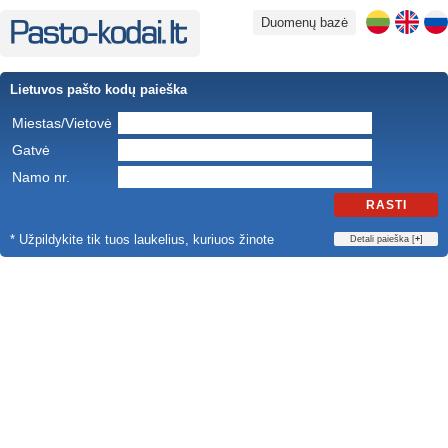
Duomenų bazė
Lietuvos pašto kodų paieška
Miestas/Vietovė
Gatvė
Namo nr.
RASTI
* Užpildykite tik tuos laukelius, kuriuos žinote
Detali paieška [
+
]