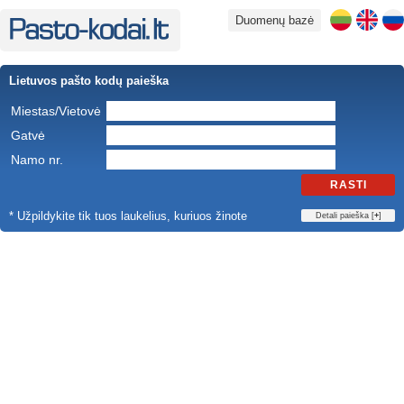
Duomenų bazė
Lietuvos pašto kodų paieška
Miestas/Vietovė
Gatvė
Namo nr.
RASTI
* Užpildykite tik tuos laukelius, kuriuos žinote
Detali paieška [
+
]