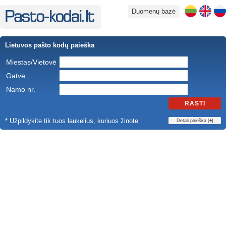
Duomenų bazė
Lietuvos pašto kodų paieška
Miestas/Vietovė
Gatvė
Namo nr.
RASTI
* Užpildykite tik tuos laukelius, kuriuos žinote
Detali paieška [
+
]