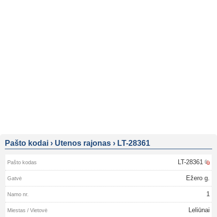
Pašto kodai
›
Utenos rajonas
›
LT-28361
LT-28361
Ežero g.
1
Leliūnai