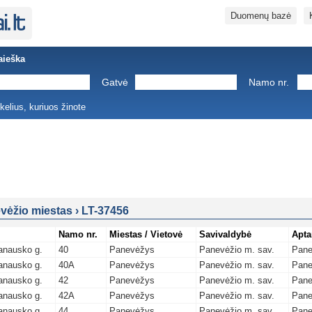
Duomenų bazė
aieška
Gatvė
Namo nr.
ukelius, kuriuos žinote
vėžio miestas
›
LT-37456
Namo nr.
Miestas / Vietovė
Savivaldybė
Apta
anausko g.
40
Panevėžys
Panevėžio m. sav.
Pane
anausko g.
40A
Panevėžys
Panevėžio m. sav.
Pane
anausko g.
42
Panevėžys
Panevėžio m. sav.
Pane
anausko g.
42A
Panevėžys
Panevėžio m. sav.
Pane
anausko g.
44
Panevėžys
Panevėžio m. sav.
Pane