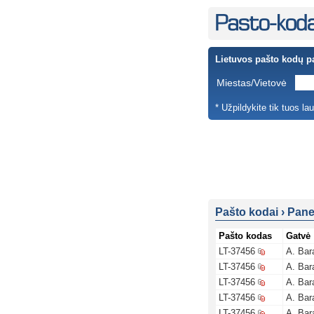
Lietuvos pašto kodų p
Miestas/Vietovė
* Užpildykite tik tuos la
Pašto kodai
›
Pane
Pašto kodas
Gatvė
LT-37456
A. Bar
LT-37456
A. Bar
LT-37456
A. Bar
LT-37456
A. Bar
LT-37456
A. Bar