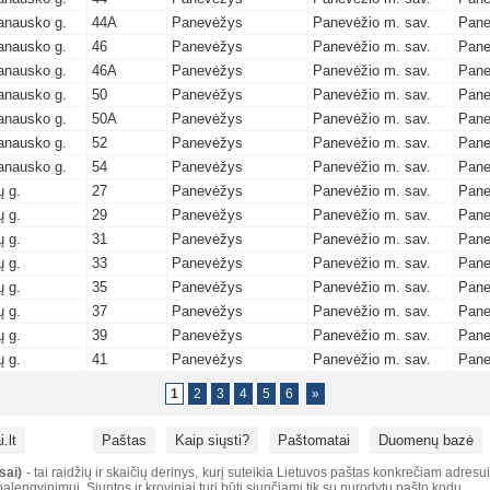
anausko g.
44A
Panevėžys
Panevėžio m. sav.
Pane
anausko g.
46
Panevėžys
Panevėžio m. sav.
Pane
anausko g.
46A
Panevėžys
Panevėžio m. sav.
Pane
anausko g.
50
Panevėžys
Panevėžio m. sav.
Pane
anausko g.
50A
Panevėžys
Panevėžio m. sav.
Pane
anausko g.
52
Panevėžys
Panevėžio m. sav.
Pane
anausko g.
54
Panevėžys
Panevėžio m. sav.
Pane
 g.
27
Panevėžys
Panevėžio m. sav.
Pane
 g.
29
Panevėžys
Panevėžio m. sav.
Pane
 g.
31
Panevėžys
Panevėžio m. sav.
Pane
 g.
33
Panevėžys
Panevėžio m. sav.
Pane
 g.
35
Panevėžys
Panevėžio m. sav.
Pane
 g.
37
Panevėžys
Panevėžio m. sav.
Pane
 g.
39
Panevėžys
Panevėžio m. sav.
Pane
 g.
41
Panevėžys
Panevėžio m. sav.
Pane
1
2
3
4
5
6
»
.lt
Paštas
Kaip siųsti?
Paštomatai
Duomenų bazė
sai)
- tai raidžių ir skaičių derinys, kurį suteikia Lietuvos paštas konkrečiam adresu
alengvinimui. Siuntos ir kroviniai turi būti siunčiami tik su nurodytu pašto kodu.