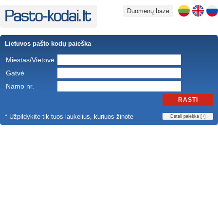
Duomenų bazė
Lietuvos pašto kodų paieška
Miestas/Vietovė
Gatvė
Namo nr.
RASTI
* Užpildykite tik tuos laukelius, kuriuos žinote
Detali paieška [
+
]