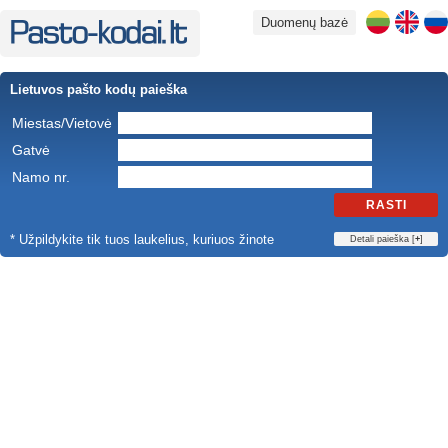
Duomenų bazė
Lietuvos pašto kodų paieška
Miestas/Vietovė
Gatvė
Namo nr.
RASTI
* Užpildykite tik tuos laukelius, kuriuos žinote
Detali paieška [
+
]