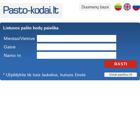
Duomenų bazė
Lietuvos pašto kodų paieška
Miestas/Vietovė
Gatvė
Namo nr.
RASTI
* Užpildykite tik tuos laukelius, kuriuos žinote
Detali paieška [
+
]