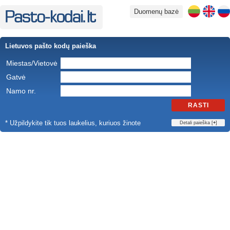
Duomenų bazė
Lietuvos pašto kodų paieška
Miestas/Vietovė
Gatvė
Namo nr.
RASTI
* Užpildykite tik tuos laukelius, kuriuos žinote
Detali paieška [
+
]