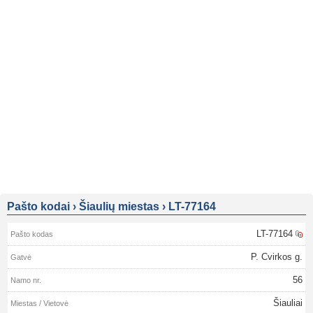
Pašto kodai
›
Šiaulių miestas
›
LT-77164
LT-77164
P. Cvirkos g.
56
Šiauliai