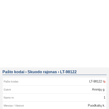
Pašto kodai
›
Skuodo rajonas
›
LT-98122
LT-98122
Aronijų g.
1
Puodkalių k.