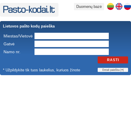
Duomenų bazė
Lietuvos pašto kodų paieška
Miestas/Vietovė
Gatvė
Namo nr.
RASTI
* Užpildykite tik tuos laukelius, kuriuos žinote
Detali paieška [
+
]