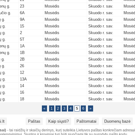
nų g.
23
Mosėdis
Skuodo r. sav.
Mosėd
učio g.
6A
Mosėdis
Skuodo r. sav.
Mosėd
 g.
9A
Mosėdis
Skuodo r. sav.
Mosėd
ų g.
15
Mosėdis
Skuodo r. sav.
Mosėd
ų g.
2
Mosėdis
Skuodo r. sav.
Mosėd
ų g.
5T
Mosėdis
Skuodo r. sav.
Mosėd
nų g.
1A
Mosėdis
Skuodo r. sav.
Mosėd
nų g.
1B
Mosėdis
Skuodo r. sav.
Mosėd
 g.
2B
Mosėdis
Skuodo r. sav.
Mosėd
 g.
26
Mosėdis
Skuodo r. sav.
Mosėd
ų g.
12
Mosėdis
Skuodo r. sav.
Mosėd
ų g.
13A
Mosėdis
Skuodo r. sav.
Mosėd
ų g.
14
Mosėdis
Skuodo r. sav.
Mosėd
ų g.
16
Mosėdis
Skuodo r. sav.
Mosėd
ų g.
18
Mosėdis
Skuodo r. sav.
Mosėd
«
1
2
3
4
5
6
»
.lt
Paštas
Kaip siųsti?
Paštomatai
Duomenų bazė
sai)
- tai raidžių ir skaičių derinys, kurį suteikia Lietuvos paštas konkrečiam adresu
alengvinimui. Siuntos ir kroviniai turi būti siunčiami tik su nurodytu pašto kodu.