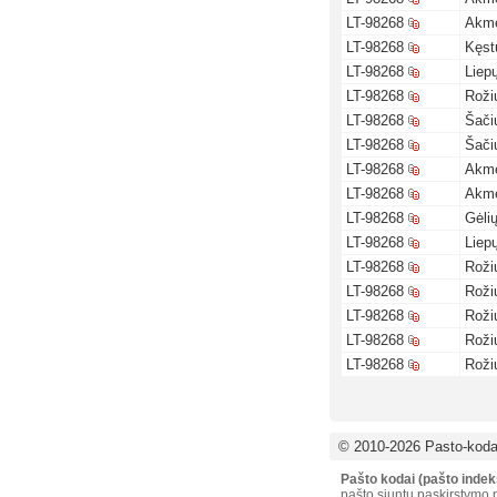
LT-98268
Akme
LT-98268
Kęst
LT-98268
Liepų
LT-98268
Roži
LT-98268
Šači
LT-98268
Šači
LT-98268
Akme
LT-98268
Akme
LT-98268
Gėlių
LT-98268
Liepų
LT-98268
Roži
LT-98268
Roži
LT-98268
Roži
LT-98268
Roži
LT-98268
Roži
© 2010-2026 Pasto-kodai
Pašto kodai (pašto indek
pašto siuntų paskirstymo p