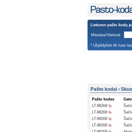
Lietuvos pašto kodų p
Miestas/Vietovė
* Užpildykite tik tuos la
Pašto kodai
›
Skuo
Pašto kodas
Gatv
LT-98268
Šači
LT-98268
Šači
LT-98268
Šači
LT-98268
Šači
LT-98268
Akme