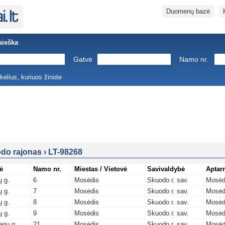
Duomenų bazė
aieška
Gatvė
Namo nr.
ukelius, kuriuos žinote
do rajonas
›
LT-98268
ė
Namo nr.
Miestas / Vietovė
Savivaldybė
Aptar
ų g.
6
Mosėdis
Skuodo r. sav.
Mosėd
ų g.
7
Mosėdis
Skuodo r. sav.
Mosėd
ų g.
8
Mosėdis
Skuodo r. sav.
Mosėd
ų g.
9
Mosėdis
Skuodo r. sav.
Mosėd
nų g.
21
Mosėdis
Skuodo r. sav.
Mosėd