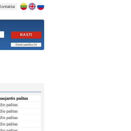
Kontaktai
RASTI
Detali paieška [
+
]
naujantis paštas
žio paštas
žio paštas
žio paštas
žio paštas
žio paštas