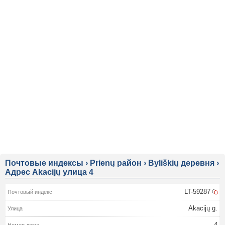
Почтовые индексы
›
Prienų район
›
Byliškių деревня
›
Адрес Akacijų улица 4
LT-59287
Akacijų g.
4