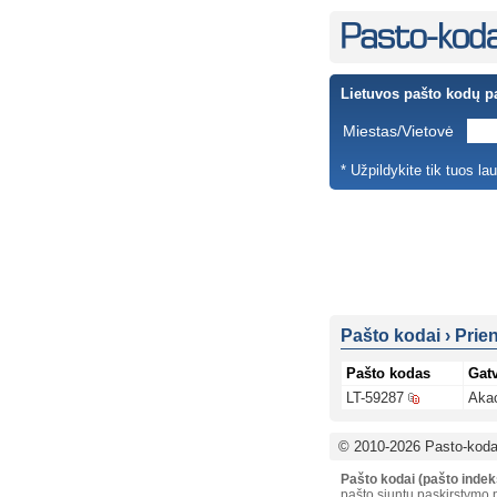
Lietuvos pašto kodų p
Miestas/Vietovė
* Užpildykite tik tuos la
Pašto kodai
›
Prie
Pašto kodas
Gat
LT-59287
Akac
© 2010-2026 Pasto-kodai
Pašto kodai (pašto indek
pašto siuntų paskirstymo p