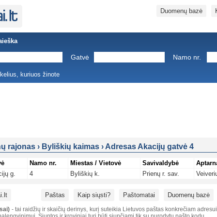
Duomenų bazė
aieška
Gatvė
Namo nr.
ukelius, kuriuos žinote
nų rajonas
›
Byliškių kaimas
›
Adresas Akacijų gatvė 4
vė
Namo nr.
Miestas / Vietovė
Savivaldybė
Aptarn
ijų g.
4
Byliškių k.
Prienų r. sav.
Veiveri
.lt
Paštas
Kaip siųsti?
Paštomatai
Duomenų bazė
sai)
- tai raidžių ir skaičių derinys, kurį suteikia Lietuvos paštas konkrečiam adresu
alengvinimui. Siuntos ir kroviniai turi būti siunčiami tik su nurodytu pašto kodu.