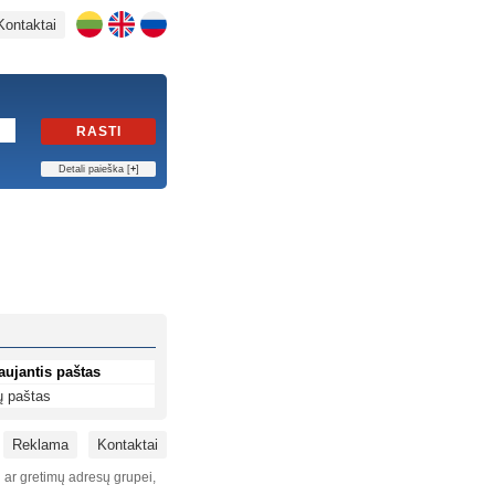
Kontaktai
RASTI
Detali paieška [
+
]
aujantis paštas
ų paštas
Reklama
Kontaktai
i ar gretimų adresų grupei,