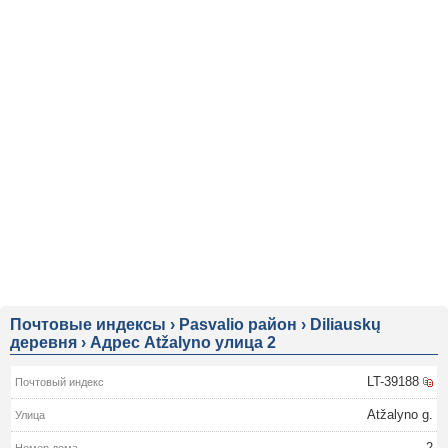
Почтовые индексы
›
Pasvalio район
›
Diliauskų
деревня
›
Адрес Atžalyno улица 2
LT-39188
Atžalyno g.
2