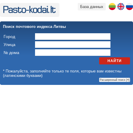
База данных
Поиск почтового индекса Литвы
Город
Улица
№ дома
НАЙТИ
* Пожалуйста, заполняйте только те поля, которые вам известны
(латинскими буквами)
Расширенный поиск [
+
]