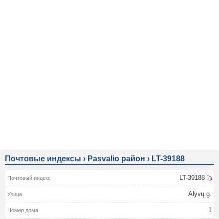
Почтовые индексы
›
Pasvalio район
›
LT-39188
LT-39188
Alyvų g.
1