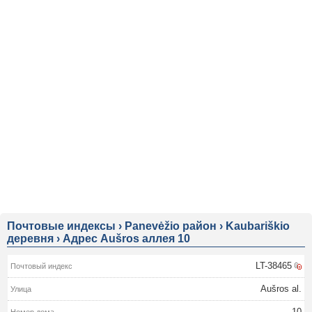
Почтовые индексы
›
Panevėžio район
›
Kaubariškio
деревня
›
Адрес Aušros аллея 10
LT-38465
Aušros al.
10