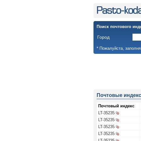
Поиск почтового инд
Город
* Пожалуйста, заполня
Почтовые индек
Почтовый индекс
LT-35235
LT-35235
LT-35235
LT-35235
LT-35235