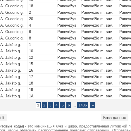
A. Gudonio g.
18
Panevėžys
Panevėžio m. sav.
Panevė
A. Gudonio g.
2
Panevėžys
Panevėžio m. sav.
Panevė
A. Gudonio g.
20
Panevėžys
Panevėžio m. sav.
Panevė
A. Gudonio g.
4
Panevėžys
Panevėžio m. sav.
Panevė
A. Gudonio g.
6
Panevėžys
Panevėžio m. sav.
Panevė
A. Gudonio g.
8
Panevėžys
Panevėžio m. sav.
Panevė
A. Jakšto g.
1
Panevėžys
Panevėžio m. sav.
Panevė
A. Jakšto g.
10
Panevėžys
Panevėžio m. sav.
Panevė
A. Jakšto g.
12
Panevėžys
Panevėžio m. sav.
Panevė
A. Jakšto g.
15
Panevėžys
Panevėžio m. sav.
Panevė
A. Jakšto g.
16
Panevėžys
Panevėžio m. sav.
Panevė
A. Jakšto g.
17
Panevėžys
Panevėžio m. sav.
Panevė
A. Jakšto g.
18
Panevėžys
Panevėžio m. sav.
Panevė
A. Jakšto g.
19
Panevėžys
Panevėžio m. sav.
Panevė
A. Jakšto g.
1A
Panevėžys
Panevėžio m. sav.
Panevė
...
1
2
3
4
5
6
1436
»
.lt
База данных
чтовые коды)
- это комбинация букв и цифр, предоставленная литовской 
сов, чтобы облегчить распространение почтовых отправлений. Отправле