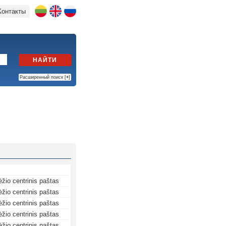
Контакты
НАЙТИ
Расширенный поиск [
+
]
žio centrinis paštas
žio centrinis paštas
žio centrinis paštas
žio centrinis paštas
žio centrinis paštas