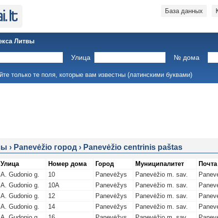
База данных
екса Литвы
Улица
№ дома
йте только те поля, которые вам известны (латинскими буквами)
сы
›
Panevėžio город
›
Panevėžio centrinis paštas
Улица
Номер дома
Город
Муниципалитет
Почта
A. Gudonio g.
10
Panevėžys
Panevėžio m. sav.
Panevė
A. Gudonio g.
10A
Panevėžys
Panevėžio m. sav.
Panevė
A. Gudonio g.
12
Panevėžys
Panevėžio m. sav.
Panevė
A. Gudonio g.
14
Panevėžys
Panevėžio m. sav.
Panevė
A. Gudonio g.
16
Panevėžys
Panevėžio m. sav.
Panevė