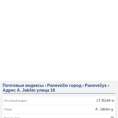
Почтовые индексы
›
Panevėžio город
›
Panevėžys
›
Адрес A. Jakšto улица 16
LT-35144
A. Jakšto g.
16