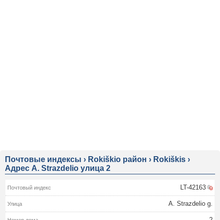
Почтовые индексы
›
Rokiškio район
›
Rokiškis
›
Адрес A. Strazdelio улица 2
LT-42163
A. Strazdelio g.
2