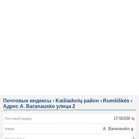
Почтовые индексы
›
Kaišiadorių район
›
Rumšiškės
›
Адрес A. Baranausko улица 2
LT-56338
A. Baranausko g.
2