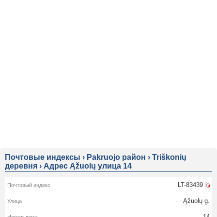
Почтовые индексы
›
Pakruojo район
›
Triškonių
деревня
›
Адрес Ąžuolų улица 14
LT-83439
Ąžuolų g.
14