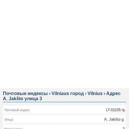
Почтовые индексы
›
Vilniaus город
›
Vilnius
›
Адрес
A. Jakšto улица 3
LT-01105
A. Jakšto g.
3