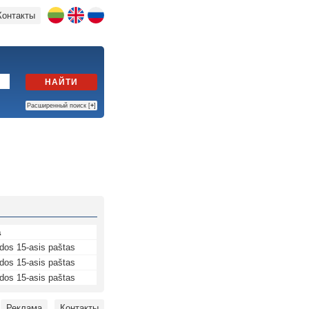
Контакты
НАЙТИ
Расширенный поиск [
+
]
а
dos 15-asis paštas
dos 15-asis paštas
dos 15-asis paštas
Реклама
Контакты