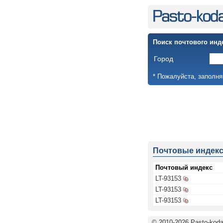
Поиск почтового инд
Город
* Пожалуйста, заполня
Почтовые индек
Почтовый индекс
LT-93153
LT-93153
LT-93153
© 2010-2026 Pasto-kodai