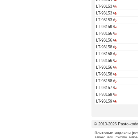
LT-93153
LT-93153
LT-93153
LT-93159
LT-93156
LT-93156
LT-93158
LT-93158
LT-93156
LT-93156
LT-93158
LT-93158
LT-93157
LT-93159
LT-93159
© 2010-2026 Pasto-kodai
Почтовые индексы (по
адрес или группу адре