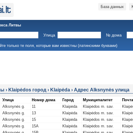
База данных
екса Литвы
Улица
№ дома
йте только те поля, которые вам известны (латинскими буквами)
сы
›
Klaipėdos город
›
Klaipėda
›
Адрес Alksnynės улица
Улица
Номер дома
Город
Муниципалитет
Почт
Alksnynės g.
11
Klaipėda
Klaipėdos m. sav.
Klaipė
Alksnynės g.
13
Klaipėda
Klaipėdos m. sav.
Klaipė
Alksnynės g.
15
Klaipėda
Klaipėdos m. sav.
Klaipė
Alksnynės g.
15A
Klaipėda
Klaipėdos m. sav.
Klaipė
Alksnynės g.
15B
Klaipėda
Klaipėdos m. sav.
Klaipė