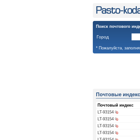
Поиск почтового инд
Город
* Пожалуйста, заполня
Почтовые индек
Почтовый индекс
LT-93154
LT-93154
LT-93154
LT-93154
LT-93154