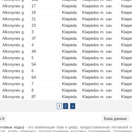
Alksnynės g.
17
Klaipėda
Klaipėdos m. sav.
Klaipė
Alksnynės g.
19
Klaipėda
Klaipėdos m. sav.
Klaipė
Alksnynės g.
21
Klaipėda
Klaipėdos m. sav.
Klaipė
Alksnynės g.
23
Klaipėda
Klaipėdos m. sav.
Klaipė
Alksnynės g.
3
Klaipėda
Klaipėdos m. sav.
Klaipė
Alksnynės g.
3T
Klaipėda
Klaipėdos m. sav.
Klaipė
Alksnynės g.
4
Klaipėda
Klaipėdos m. sav.
Klaipė
Alksnynės g.
4A
Klaipėda
Klaipėdos m. sav.
Klaipė
Alksnynės g.
5
Klaipėda
Klaipėdos m. sav.
Klaipė
Alksnynės g.
5A
Klaipėda
Klaipėdos m. sav.
Klaipė
Alksnynės g.
6
Klaipėda
Klaipėdos m. sav.
Klaipė
Alksnynės g.
6A
Klaipėda
Klaipėdos m. sav.
Klaipė
Alksnynės g.
7
Klaipėda
Klaipėdos m. sav.
Klaipė
Alksnynės g.
8
Klaipėda
Klaipėdos m. sav.
Klaipė
Alksnynės g.
8T
Klaipėda
Klaipėdos m. sav.
Klaipė
1
2
»
.lt
База данных
чтовые коды)
- это комбинация букв и цифр, предоставленная литовской 
сов, чтобы облегчить распространение почтовых отправлений. Отправле