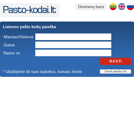
Duomenų bazė
Lietuvos pašto kodų paieška
Miestas/Vietovė
Gatvė
Namo nr.
RASTI
* Užpildykite tik tuos laukelius, kuriuos žinote
Detali paieška [
+
]