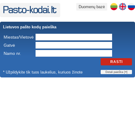
Duomenų bazė
Lietuvos pašto kodų paieška
Miestas/Vietovė
Gatvė
Namo nr.
RASTI
* Užpildykite tik tuos laukelius, kuriuos žinote
Detali paieška [
+
]